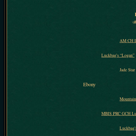
(
AM CH L
Luckbag's “Logan”
Jade Star
Ebony
Mountain
MBIS PRC GCH Luc
Luckbag'